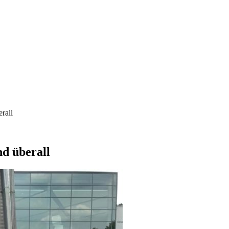
rall
nd überall