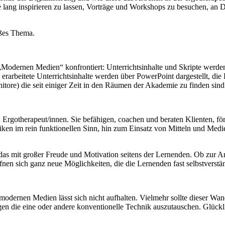
lang inspirieren zu lassen, Vorträge und Workshops zu besuchen, an D
oßes Thema.
mit „Modernen Medien“ konfrontiert: Unterrichtsinhalte und Skripte wer
erarbeitete Unterrichtsinhalte werden über PowerPoint dargestellt, di
itore) die seit einiger Zeit in den Räumen der Akademie zu finden sind
on Ergotherapeut/innen. Sie befähigen, coachen und beraten Klienten, f
en im rein funktionellen Sinn, hin zum Einsatz von Mitteln und Medie
 mit großer Freude und Motivation seitens der Lernenden. Ob zur Ana
nen sich ganz neue Möglichkeiten, die die Lernenden fast selbstverstä
modernen Medien lässt sich nicht aufhalten. Vielmehr sollte dieser Wa
en die eine oder andere konventionelle Technik auszutauschen. Glückli