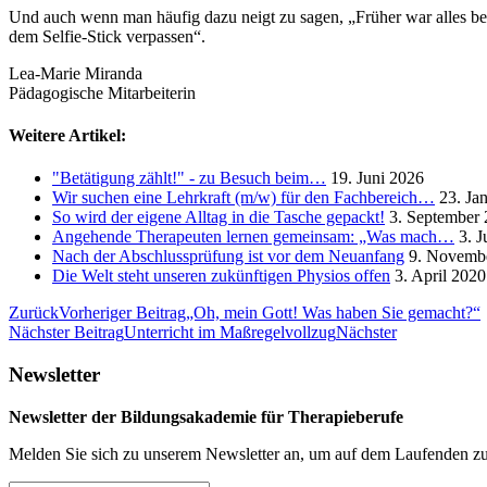
Und auch wenn man häufig dazu neigt zu sagen, „Früher war alles bes
dem Selfie-Stick verpassen“.
Lea-Marie Miranda
Pädagogische Mitarbeiterin
Weitere Artikel:
"Betätigung zählt!" - zu Besuch beim…
19. Juni 2026
Wir suchen eine Lehrkraft (m/w) für den Fachbereich…
23. Ja
So wird der eigene Alltag in die Tasche gepackt!
3. September
Angehende Therapeuten lernen gemeinsam: „Was mach…
3. J
Nach der Abschlussprüfung ist vor dem Neuanfang
9. Novemb
Die Welt steht unseren zukünftigen Physios offen
3. April 2020
Zurück
Vorheriger Beitrag
„Oh, mein Gott! Was haben Sie gemacht?“
Nächster Beitrag
Unterricht im Maßregelvollzug
Nächster
Newsletter
Newsletter der Bildungsakademie für Therapieberufe
Melden Sie sich zu unserem Newsletter an, um auf dem Laufenden zu