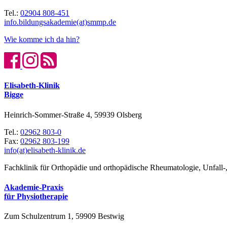
Tel.:
02904 808-451
info.bildungsakademie(at)smmp.de
Wie komme ich da hin?
Elisabeth-Klinik
Bigge
Heinrich-Sommer-Straße 4, 59939 Olsberg
Tel.:
02962 803-0
Fax:
02962 803-199
info(at)elisabeth-klinik.de
Fachklinik für Orthopädie und orthopädische Rheumatologie, Unfall-,
Akademie-Praxis
für Physiotherapie
Zum Schulzentrum 1, 59909 Bestwig