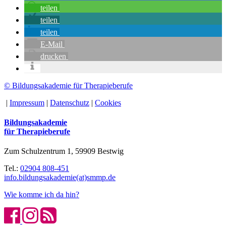
teilen
teilen
teilen
E-Mail
drucken
© Bildungsakademie für Therapieberufe
|
Impressum
|
Datenschutz
|
Cookies
Bildungsakademie
für Therapieberufe
Zum Schulzentrum 1, 59909 Bestwig
Tel.:
02904 808-451
info.bildungsakademie(at)smmp.de
Wie komme ich da hin?