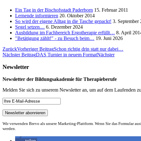
Ein Tag in der Bischofsstadt Paderborn
15. Februar 2011
Lernende informieren
20. Oktober 2014
So wird der eigene Alltag in die Tasche gepackt!
3. September
Segel setzen....
6. Dezember 2024
Ausbildung im Fachbereich Ergotherapie erfüllt…
8. April 201
"Betätigung zählt!" - zu Besuch beim…
19. Juni 2026
Zurück
Vorheriger Beitrag
Schon richtig drin statt nur dabei…
Nächster Beitrag
DAS Turnier in neuem Format
Nächster
Newsletter
Newsletter der Bildungsakademie für Therapieberufe
Melden Sie sich zu unserem Newsletter an, um auf dem Laufenden zu
Wir verwenden Brevo als unsere Marketing-Plattform. Wenn Sie das Formular aus
werden.
teilen