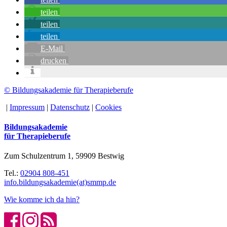
teilen
teilen
teilen
E-Mail
drucken
© Bildungsakademie für Therapieberufe
|
Impressum
|
Datenschutz
|
Cookies
Bildungsakademie
für Therapieberufe
Zum Schulzentrum 1, 59909 Bestwig
Tel.:
02904 808-451
info.bildungsakademie(at)smmp.de
Wie komme ich da hin?