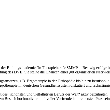
an der Bildungsakademie für Therapieberufe SMMP in Bestwig erfolgre
ng des DVE. Sie stellte die Chancen eines gut organisierten Netzwer
ngsansätzen, z.B. Ergotherapie in der Orthopädie bis hin zu berufspolit
gotherapie im deutschen Gesundheitssystem diskutiert und fachmännisc
g des „schönsten und vielfältigsten Berufs der Welt“ aktiv beizutrage
m Besuch hochmotiviert und voller Vorfreude in ihren ersten Praxisein