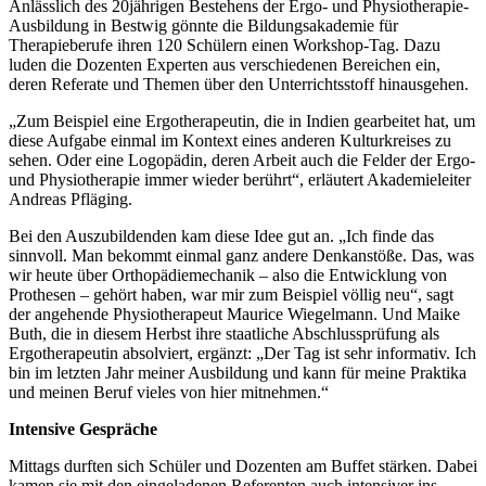
Anlässlich des 20jährigen Bestehens der Ergo- und Physiotherapie-
Ausbildung in Bestwig gönnte die Bildungsakademie für
Therapieberufe ihren 120 Schülern einen Workshop-Tag. Dazu
luden die Dozenten Experten aus verschiedenen Bereichen ein,
deren Referate und Themen über den Unterrichtsstoff hinausgehen.
„Zum Beispiel eine Ergotherapeutin, die in Indien gearbeitet hat, um
diese Aufgabe einmal im Kontext eines anderen Kulturkreises zu
sehen. Oder eine Logopädin, deren Arbeit auch die Felder der Ergo-
und Physiotherapie immer wieder berührt“, erläutert Akademieleiter
Andreas Pfläging.
Bei den Auszubildenden kam diese Idee gut an. „Ich finde das
sinnvoll. Man bekommt einmal ganz andere Denkanstöße. Das, was
wir heute über Orthopädiemechanik – also die Entwicklung von
Prothesen – gehört haben, war mir zum Beispiel völlig neu“, sagt
der angehende Physiotherapeut Maurice Wiegelmann. Und Maike
Buth, die in diesem Herbst ihre staatliche Abschlussprüfung als
Ergotherapeutin absolviert, ergänzt: „Der Tag ist sehr informativ. Ich
bin im letzten Jahr meiner Ausbildung und kann für meine Praktika
und meinen Beruf vieles von hier mitnehmen.“
Intensive Gespräche
Mittags durften sich Schüler und Dozenten am Buffet stärken. Dabei
kamen sie mit den eingeladenen Referenten auch intensiver ins