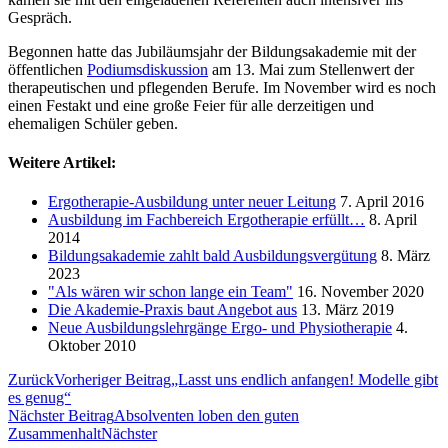
Gespräch.
Begonnen hatte das Jubiläumsjahr der Bildungsakademie mit der
öffentlichen
Podiumsdiskussion
am 13. Mai zum Stellenwert der
therapeutischen und pflegenden Berufe. Im November wird es noch
einen Festakt und eine große Feier für alle derzeitigen und
ehemaligen Schüler geben.
Weitere Artikel:
Ergotherapie-Ausbildung unter neuer Leitung
7. April 2016
Ausbildung im Fachbereich Ergotherapie erfüllt…
8. April
2014
Bildungsakademie zahlt bald Ausbildungsvergütung
8. März
2023
"Als wären wir schon lange ein Team"
16. November 2020
Die Akademie-Praxis baut Angebot aus
13. März 2019
Neue Ausbildungslehrgänge Ergo- und Physiotherapie
4.
Oktober 2010
Zurück
Vorheriger Beitrag
„Lasst uns endlich anfangen! Modelle gibt
es genug“
Nächster Beitrag
Absolventen loben den guten
Zusammenhalt
Nächster