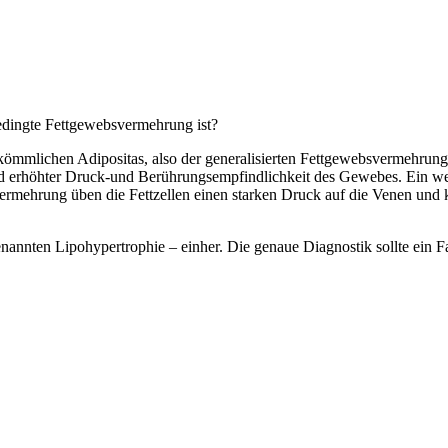
edingte Fettgewebsvermehrung ist?
rkömmlichen Adipositas, also der generalisierten Fettgewebsvermehrun
rhöhter Druck-und Berührungsempfindlichkeit des Gewebes. Ein weite
ermehrung üben die Fettzellen einen starken Druck auf die Venen un
nnten Lipohypertrophie – einher. Die genaue Diagnostik sollte ein Fa