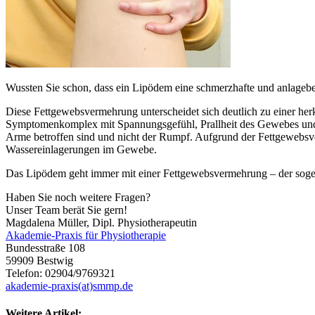
Wussten Sie schon, dass ein Lipödem eine schmerzhafte und anlageb
Diese Fettgewebsvermehrung unterscheidet sich deutlich zu einer he
Symptomenkomplex mit Spannungsgefühl, Prallheit des Gewebes und e
Arme betroffen sind und nicht der Rumpf. Aufgrund der Fettgewebsv
Wassereinlagerungen im Gewebe.
Das Lipödem geht immer mit einer Fettgewebsvermehrung – der sogena
Haben Sie noch weitere Fragen?
Unser Team berät Sie gern!
Magdalena Müller, Dipl. Physiotherapeutin
Akademie-Praxis für Physiotherapie
Bundesstraße 108
59909 Bestwig
Telefon: 02904/9769321
akademie-praxis(at)smmp.de
Weitere Artikel: