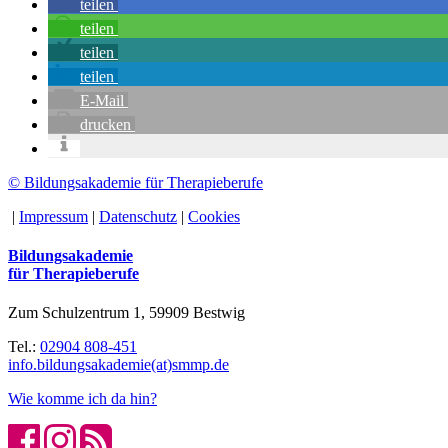
teilen
teilen
teilen
teilen
E-Mail
drucken
© Bildungsakademie für Therapieberufe
|
Impressum
|
Datenschutz
|
Cookies
Bildungsakademie
für Therapieberufe
Zum Schulzentrum 1, 59909 Bestwig
Tel.:
02904 808-451
info.bildungsakademie(at)smmp.de
Wie komme ich da hin?