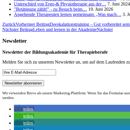
Unterschied von Ergo-& Physiotherapie aus der…
7. Juni 2024
"Betätigung zählt!" - zu Besuch beim…
19. Juni 2026
Angehende Therapeuten lernen gemeinsam: „Was mach…
3. J
Zurück
Vorheriger Beitrag
Deeskalationstraining – Gut vorbereitet sei
Nächster Beitrag
Leben und lernen in der Akademie
Nächster
Newsletter
Newsletter der Bildungsakademie für Therapieberufe
Melden Sie sich zu unserem Newsletter an, um auf dem Laufenden zu
Wir verwenden Brevo als unsere Marketing-Plattform. Wenn Sie das Formular aus
werden.
teilen
teilen
teilen
teilen