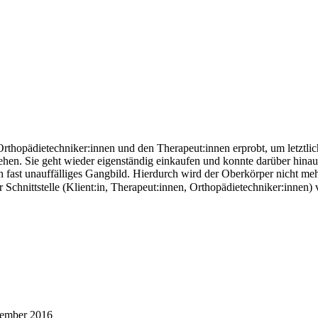
hopädietechniker:innen und den Therapeut:innen erprobt, um letztlich
ehen. Sie geht wieder eigenständig einkaufen und konnte darüber hinaus
ein fast unauffälliges Gangbild. Hierdurch wird der Oberkörper nicht me
der Schnittstelle (Klient:in, Therapeut:innen, Orthopädietechniker:inn
ember 2016