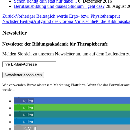
Schon richtig drin statt nur dabei...
6. Dezember 2016
Berufsausbildung und duales Studium - geht das?
28. August 2
Zurück
Vorheriger Beitrag
Ich werde Ergo- bzw. Physiotherapeut
Nächster Beitrag
Aufgrund des Corona-Virus schließt die Bildungsak
Newsletter
Newsletter der Bildungsakademie für Therapieberufe
Melden Sie sich zu unserem Newsletter an, um auf dem Laufenden zu
Wir verwenden Brevo als unsere Marketing-Plattform. Wenn Sie das Formular aus
werden.
teilen
teilen
teilen
teilen
E-Mail