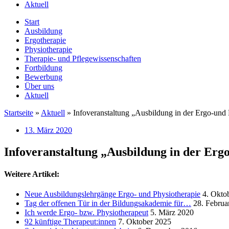
Aktuell
Start
Ausbildung
Ergotherapie
Physiotherapie
Therapie- und Pflegewissenschaften
Fortbildung
Bewerbung
Über uns
Aktuell
Startseite
»
Aktuell
»
Infoveranstaltung „Ausbildung in der Ergo-und 
13. März 2020
Infoveranstaltung „Ausbildung in der Ergo
Weitere Artikel:
Neue Ausbildungslehrgänge Ergo- und Physiotherapie
4. Okto
Tag der offenen Tür in der Bildungsakademie für…
28. Februa
Ich werde Ergo- bzw. Physiotherapeut
5. März 2020
92 künftige Therapeut:innen
7. Oktober 2025