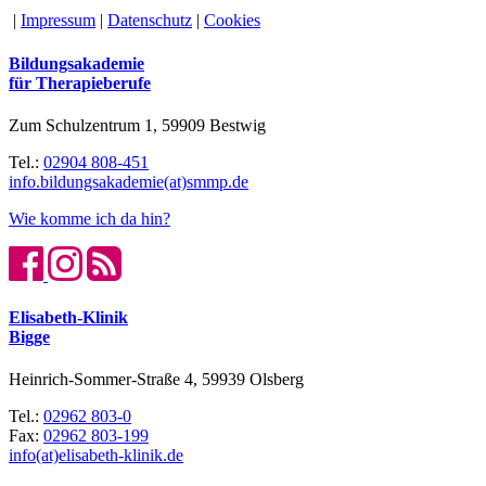
|
Impressum
|
Datenschutz
|
Cookies
Bildungsakademie
für Therapieberufe
Zum Schulzentrum 1, 59909 Bestwig
Tel.:
02904 808-451
info.bildungsakademie(at)smmp.de
Wie komme ich da hin?
Elisabeth-Klinik
Bigge
Heinrich-Sommer-Straße 4, 59939 Olsberg
Tel.:
02962 803-0
Fax:
02962 803-199
info(at)elisabeth-klinik.de