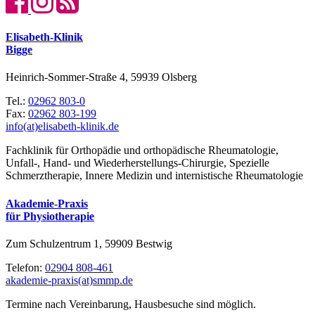
Elisabeth-Klinik
Bigge
Heinrich-Sommer-Straße 4, 59939 Olsberg
Tel.:
02962 803-0
Fax:
02962 803-199
info(at)elisabeth-klinik.de
Fachklinik für Orthopädie und orthopädische Rheumatologie,
Unfall-, Hand- und Wiederherstellungs-Chirurgie, Spezielle
Schmerztherapie, Innere Medizin und internistische Rheumatologie
Akademie-Praxis
für Physiotherapie
Zum Schulzentrum 1, 59909 Bestwig
Telefon:
02904 808-461
akademie-praxis(at)smmp.de
Termine nach Vereinbarung, Hausbesuche sind möglich.