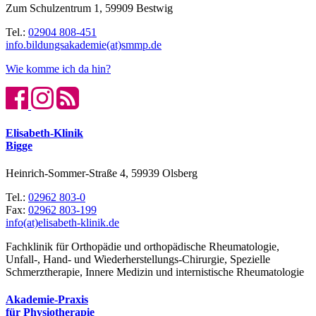
Zum Schulzentrum 1, 59909 Bestwig
Tel.:
02904 808-451
info.bildungsakademie(at)smmp.de
Wie komme ich da hin?
Elisabeth-Klinik
Bigge
Heinrich-Sommer-Straße 4, 59939 Olsberg
Tel.:
02962 803-0
Fax:
02962 803-199
info(at)elisabeth-klinik.de
Fachklinik für Orthopädie und orthopädische Rheumatologie,
Unfall-, Hand- und Wiederherstellungs-Chirurgie, Spezielle
Schmerztherapie, Innere Medizin und internistische Rheumatologie
Akademie-Praxis
für Physiotherapie