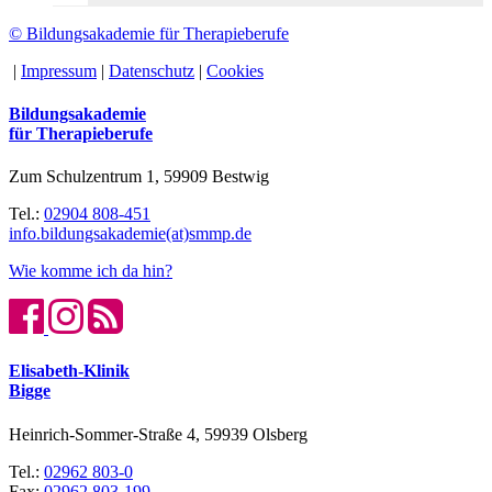
© Bildungsakademie für Therapieberufe
|
Impressum
|
Datenschutz
|
Cookies
Bildungsakademie
für Therapieberufe
Zum Schulzentrum 1, 59909 Bestwig
Tel.:
02904 808-451
info.bildungsakademie(at)smmp.de
Wie komme ich da hin?
Elisabeth-Klinik
Bigge
Heinrich-Sommer-Straße 4, 59939 Olsberg
Tel.:
02962 803-0
Fax:
02962 803-199